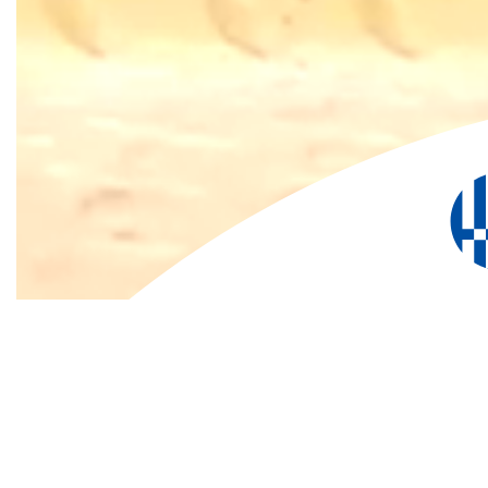
日吉染業は、1966年から続
創業以来、Made in Ja